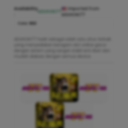
Availability
Imported from
ADUHOKI77
:
ADUHOKI77
Color :
RED
ADUHOKI77 hadir sebagai salah satu situs terbaik
yang menyediakan beragam slot online gacor
dengan sistem yang sangat stabil anti ribet dan
mudah diakses dengan semua device.