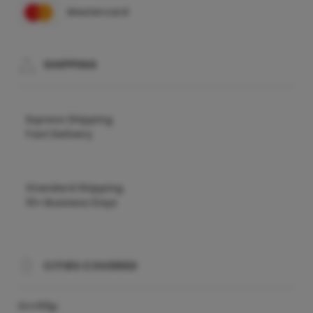
Mastercard
SHIPPING
Express Shipping
Fast Delivery
Standard Shipping
10+ Business Days
CITIES COVERED
Slot88jp