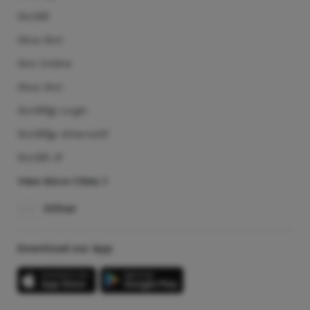
Slot88
Situs Slot
Slot Online
Situs Slot
Slot88jp Login
Slot88jp Alternatif
Slot88 JP
View More Cities
Other
Download our App