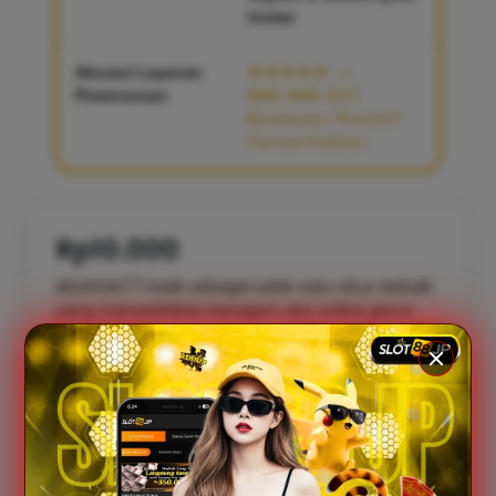
Instan
Akurasi Layanan
★★★★★
—
Pemrosesan
986.888.427
Evaluasi Positif
Terverifikasi
Rp10.000
ADUHOKI77 hadir sebagai salah satu situs terbaik
yang menyediakan beragam slot online gacor
dengan sistem yang sangat stabil anti ribet dan
mudah diakses dengan semua device.
188.162 Ulasan
Excluding VAT : VAT will be calculated on the
checkout page