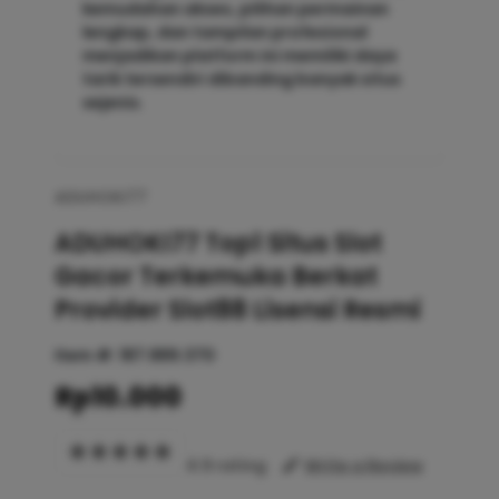
kemudahan akses, pilihan permainan
lengkap, dan tampilan profesional
menjadikan platform ini memiliki daya
tarik tersendiri dibanding banyak situs
sejenis.
ADUHOKI77
ADUHOKI77 Top1 Situs Slot
Gacor Terkemuka Berkat
Provider Slot88 Lisensi Resmi
Item #:
187.889.370
Rp10.000
4.9 rating
Write a Review