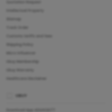
Quotation Request
Intellectual Property
Sitemap
Track Order
Customs tariffs and fees
Shipping Policy
Micro Influencer
Ubuy Membership
Ubuy Warranty
Healthcare Disclaimer
UBUY
Download App ADUHOKI77