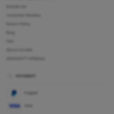
Brands List
Customer Reviews
Return Policy
Blog
FAQ
About Ucredit
ADUHOKI77 Affiliates
PAYMENT
Paypal
Visa