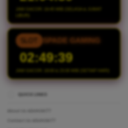
JAM GACOR: 16:45 WIB (SELASA & JUMAT
LIBUR)
SPADE GAMING
SLOT
02:49:37
JAM GACOR: 18:00 & 23:30 WIB (SETIAP HARI)
QUICK LINKS
About Us ADUHOKI77
Contact Us ADUHOKI77