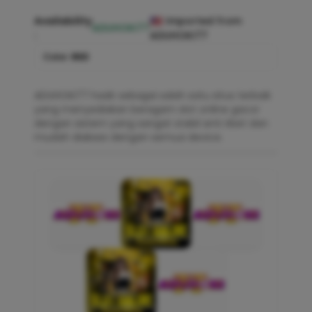
Availability
Imported from
ADUHOKI77
:
ADUHOKI77
Color :
RED
ADUHOKI77 hadir sebagai salah satu situs terbaik
yang menyediakan beragam slot online gacor
dengan sistem yang sangat stabil anti ribet dan
mudah diakses dengan semua device.