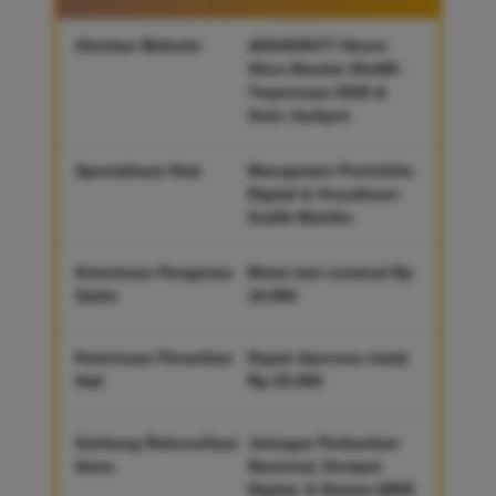
Otoritas Website
ADUHOKI77 Akses
Situs Bandar Slot88 -
Terpercaya 2026 &
Auto Jackpot
Spesialisasi Hub
Manajemen Portofolio
Digital & Visualisasi
Grafik Matriks
Ketentuan Pengisian
Mulai dari nominal Rp
Saldo
10.000
Ketentuan Penarikan
Dapat diproses mulai
Hak
Rp 25.000
Gerbang Rekonsiliasi
Jaringan Perbankan
Dana
Nasional, Dompet
Digital, & Sistem QRIS