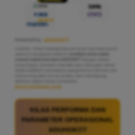
Powered by :
ADUHOKI77
Catatan: Untuk menjaga kenyamanan dan keamanan
selama mengakses platform
pastikan Anda selalu
masuk melalui link resmi ADUHOKI77
Dengan sistem
yang ringan, tampilan interaktif, dan dukungan server
stabil, Slot88JP memberikan pengalaman bermain slot
online yang lebih lancar, praktis, dan mendukung
aktivitas digital tanpa hambatan.
MASUK SEKARANG JUGA
.
KILAS PERFORMA DAN
PARAMETER OPERASIONAL
ADUHOKI77