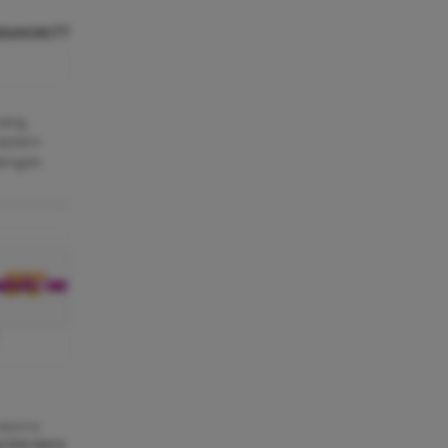
ADUHOKI77
yang
sistem
dengan
selama
 link resmi