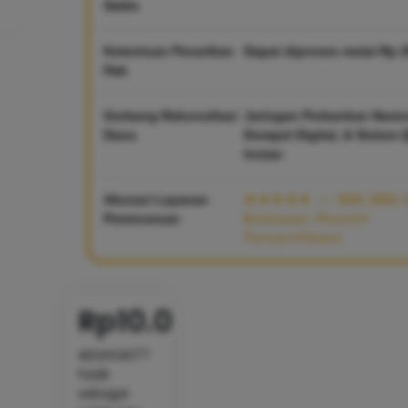
Saldo
Ketentuan Penarikan
Dapat diproses mulai Rp 2
Hak
Gerbang Rekonsiliasi
Jaringan Perbankan Nasio
Dana
Dompet Digital, & Sistem 
Instan
Akurasi Layanan
★★★★★
— 986.888.
Pemrosesan
Evaluasi Positif
Terverifikasi
Rp10.000
ADUHOKI77
hadir
sebagai